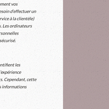
ement vos
esoin d’effectuer un
vice à la clientèle)
s. Les ordinateurs
rsonnelles
sécurisé.
ntifient les
l’expérience
êts. Cependant, cette
es informations