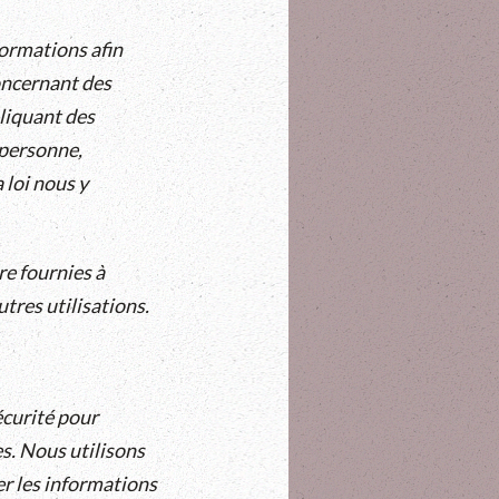
formations afin
oncernant des
pliquant des
 personne,
 loi nous y
e fournies à
utres utilisations.
curité pour
s. Nous utilisons
er les informations