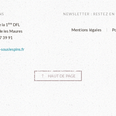
NS
NEWSLETTER : RESTEZ EN
ère
 la 1
DFL
Mentions légales
Po
e les Maures
27 39 91
souslespins.fr
HAUT DE PAGE