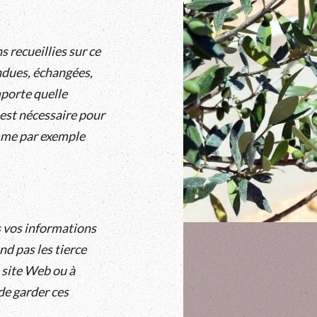
 recueillies sur ce
ndues, échangées,
mporte quelle
 est nécessaire pour
mme par exemple
 vos informations
nd pas les tierce
e site Web ou à
de garder ces