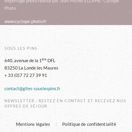
Reportage photo réalisé par Jean-Michel ELOPHE- Cyclope
Photo
www.cyclope-photo.fr
SOUS LES PINS
ère
640, avenue de la 1
DFL
83250 La Londe les Maures
+ 33 (0)7 72 27 39 91
contact@gites-souslespins.fr
NEWSLETTER : RESTEZ EN CONTACT ET RECEVEZ NOS
OFFRES DE SÉJOUR
Mentions légales
Politique de confidentialité